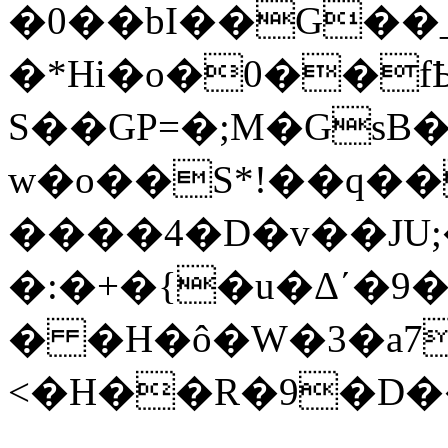
�0��bI��G��
�*Hi�o�0��fҌ
S��GP=�;M�GsB
w�o��S*!��q�
����4�D�v��JU
�:�+�{�u�Δ΄�9
�׊qq�j��+y��%��
� �H�ô�W�3�a7
<�H��R�9�D�