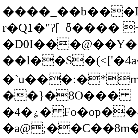
����_��b���P
r�Q1�"?[_ȫ���� 
�D0I���@��Y�1
��l��$�(<['�4a�+W<�
�`u���:�*
��}�8O���
�4�ۼ� Fo�op��8��dG�0�����^�Tߩ��#�ѝt�0-
�a@;��C��8m�