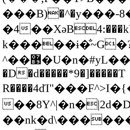
���B)�^�y���-8�
�4��XәB4:���kV
k�����ɨ�̐~G�
^��޹�U�n�#yL��Y���0���T�HNA@M��F���bu���BEL�֕����^q
�D�d�����*9�]�����T
R����4dΊ"���F^>I�{�F��
��8Y^|�n�|2d�
��nk�d\������)�),�