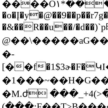
����O۱*���3�^3���
�o�Į�y�@��9��p��r7g
�&��R��u��/�d��)`
@��\�����aG�
�-
[��f�1$3ɚ�F�
�1���~��H�G��
�M.ժ ���_+4(
(���;F��T>B���