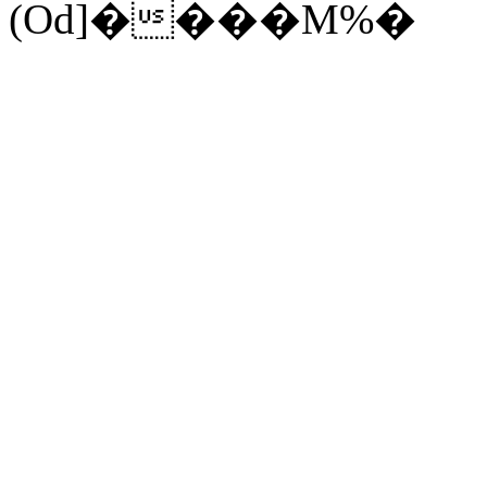
(Od]����M%�