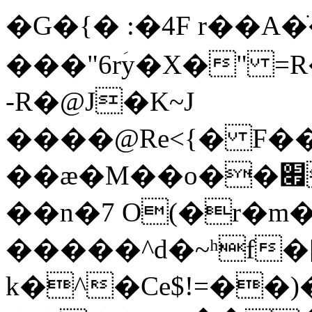
�G�{� :�4F r��A�
���"6rؘy�X�" 
-R�@J�K~J
����@Re<{� F�
��ӕ�M��o��׏tSWM�a�c�)�5���]�/
��n�7 O(�r�m��F�׏`��
�����^d�~ʰf
k�^�Ce$!=��)